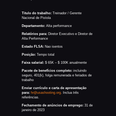
CATÁLAGOS
COMPETIÇOES
Titulo do trabalho:
Treinador / Gerente
Nacional de Pistola
NORMAS EB
Departamento:
Alta performance
TIRE ALGUMAS DÚVIDAS
AQUI
Relatórios para:
Diretor Executivo e Diretor de
Alta Performance
RANKING
Estado FLSA:
Nao isentos
CERTIFICADO DE CURSOS E
Posição:
Tempo total
PARTICIPAÇÃO
Faixa salarial:
$ 65K – $ 100K anualmente
ESTATUTO
PARCEIROS
Pacote de benefícios completo:
incluindo
seguro, 401(k), folga remunerada e feriados de
MANEJO DO JAVALI
trabalho
TROCAS E DEVOLUÇÕES
Enviar currículo e carta de apresentação
para:
hr@usashooting.org
. Inclua três
ÁREA PRIVADA
referências.
Fechamento de anúncios de emprego:
31 de
janeiro de 2023