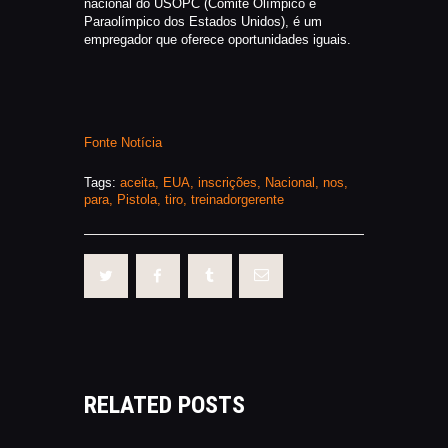
nacional do USOPC (Comitê Olímpico e
Paraolímpico dos Estados Unidos), é um
empregador que oferece oportunidades iguais.
Fonte Notícia
Tags:
aceita
,
EUA
,
inscrições
,
Nacional
,
nos
,
para
,
Pistola
,
tiro
,
treinadorgerente
RELATED POSTS