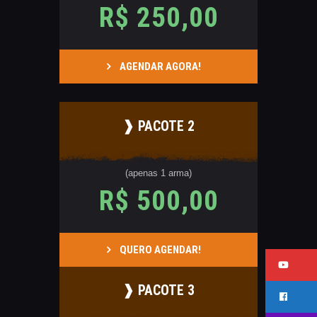
R$ 250,00
CATÁLAGOS
COMPETIÇOES
NORMAS EB
AGENDAR AGORA!
TIRE ALGUMAS DÚVIDAS
AQUI
RANKING
❱ PACOTE 2
CERTIFICADO DE CURSOS E
PARTICIPAÇÃO
ESTATUTO
(apenas 1 arma)
R$ 500,00
PARCEIROS
MANEJO DO JAVALI
TROCAS E DEVOLUÇÕES
QUERO AGENDAR!
ÁREA PRIVADA
❱ PACOTE 3