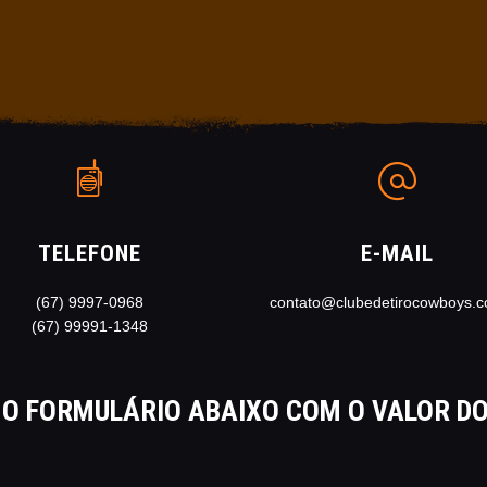
HOME
O CLUBE
CLUBE DE TIRO COWBOYS
Stand de Tiros Indoor
CALENDÁRIO E
CAMPEONATOS 2025
INSCRIÇÃO
TELEFONE
E-MAIL
MÍDIA
LOJA
(67) 9997-0968
contato@clubedetirocowboys.c
(67) 99991-1348
AS VANTAGENS DE SER
SÓCIO
NO FORMULÁRIO ABAIXO COM O VALOR D
APOIO AOS CACS