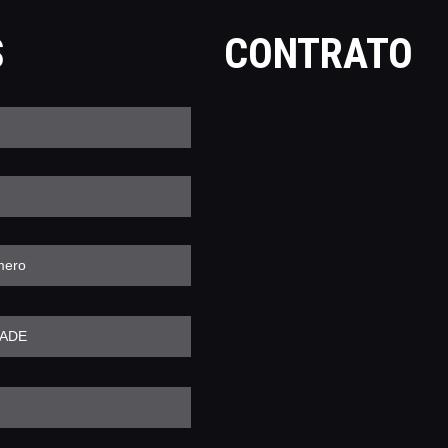
ÁREA TÉCNICA
S
CONTRATO
CATÁLAGOS
COMPETIÇOES
NORMAS EB
TIRE ALGUMAS DÚVIDAS
AQUI
RANKING
CERTIFICADO DE CURSOS
E PARTICIPAÇÃO
ESTATUTO
PARCEIROS