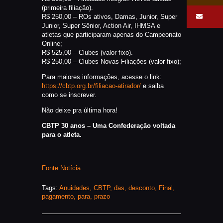
(primeira filiação).
R$ 250,00 – ROs ativos, Damas, Junior, Super
Junior, Super Sênior, Action Air, IHMSA e
atletas que participaram apenas do Campeonato
Online;
R$ 525,00 – Clubes (valor fixo).
R$ 250,00 – Clubes Novas Filiações (valor fixo);
Para maiores informações, acesse o link:
https://cbtp.org.br/filiacao-atirador/
e saiba
como se inscrever.
Não deixe pra última hora!
CBTP 30 anos – Uma Confederação voltada
para o atleta.
Fonte Notícia
Tags:
Anuidades
,
CBTP
,
das
,
desconto
,
Final
,
pagamento
,
para
,
prazo