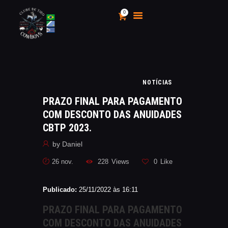
0
CLUBE DE TIRO COWBOYS
Stand de Tiros Indoor
HOME
NOTÍCIAS
O CLUBE
PRAZO FINAL PARA PAGAMENTO
CALENDÁRIO E
COM DESCONTO DAS ANUIDADES
CAMPEONATOS 2025
CBTP 2023.
INSCRIÇÃO
by
Daniel
MÍDIA
26 nov.
228
Views
0
Like
LOJA
AS VANTAGENS DE SER
Publicado:
25/11/2022 às 16:11
SÓCIO
APOIO AOS CACS
PRAZO FINAL PARA PAGAMENTO
ÁREA TÉCNICA
COM DESCONTO DAS ANUIDADES