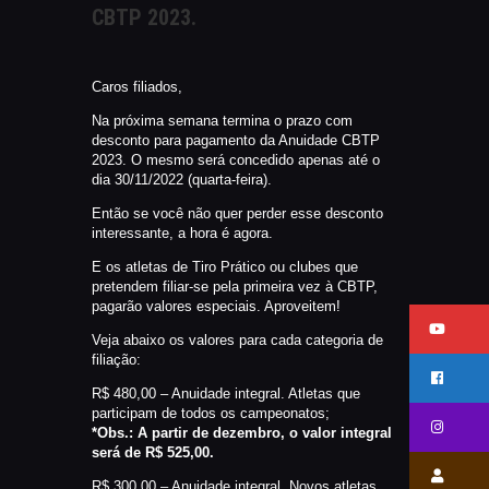
CBTP 2023.
CATÁLAGOS
COMPETIÇOES
NORMAS EB
Caros filiados,
TIRE ALGUMAS DÚVIDAS
Na próxima semana termina o prazo com
AQUI
desconto para pagamento da Anuidade CBTP
2023. O mesmo será concedido apenas até o
RANKING
dia 30/11/2022 (quarta-feira).
CERTIFICADO DE CURSOS E
Então se você não quer perder esse desconto
PARTICIPAÇÃO
interessante, a hora é agora.
ESTATUTO
E os atletas de Tiro Prático ou clubes que
pretendem filiar-se pela primeira vez à CBTP,
PARCEIROS
pagarão valores especiais. Aproveitem!
MANEJO DO JAVALI
Veja abaixo os valores para cada categoria de
TROCAS E DEVOLUÇÕES
filiação:
ÁREA PRIVADA
R$ 480,00 – Anuidade integral. Atletas que
participam de todos os campeonatos;
*Obs.: A partir de dezembro, o valor integral
será de R$ 525,00.
R$ 300,00 – Anuidade integral. Novos atletas