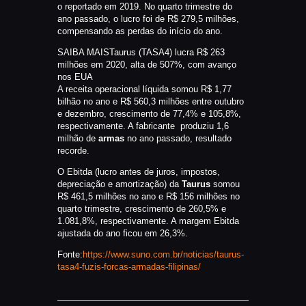
o reportado em 2019. No quarto trimestre do
ano passado, o lucro foi de R$ 279,5 milhões,
compensando as perdas do início do ano.
SAIBA MAIS
Taurus (TASA4) lucra R$ 263
milhões em 2020, alta de 507%, com avanço
nos EUA
A receita operacional líquida somou R$ 1,77
bilhão no ano e R$ 560,3 milhões entre outubro
e dezembro, crescimento de 77,4% e 105,8%,
respectivamente. A fabricante produziu 1,6
milhão de
armas
no ano passado, resultado
recorde.
O Ebitda (lucro antes de juros, impostos,
depreciação e amortização) da
Taurus
somou
R$ 461,5 milhões no ano e R$ 156 milhões no
quarto trimestre, crescimento de 260,5% e
1.081,8%, respectivamente. A margem Ebitda
ajustada do ano ficou em 26,3%.
Fonte:
https://www.suno.com.br/noticias/taurus-
tasa4-fuzis-forcas-armadas-filipinas/