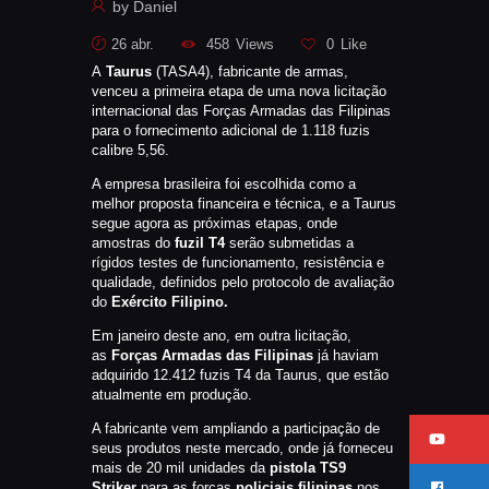
by
Daniel
CATÁLAGOS
26 abr.
458
Views
0
Like
COMPETIÇOES
A
Taurus
(TASA4), fabricante de armas,
NORMAS EB
venceu a primeira etapa de uma nova licitação
TIRE ALGUMAS DÚVIDAS
internacional das Forças Armadas das Filipinas
para o fornecimento adicional de 1.118 fuzis
AQUI
calibre 5,56.
RANKING
A empresa brasileira foi escolhida como a
CERTIFICADO DE CURSOS E
melhor proposta financeira e técnica, e a Taurus
segue agora as próximas etapas, onde
PARTICIPAÇÃO
amostras do
fuzil T4
serão submetidas a
rígidos testes de funcionamento, resistência e
ESTATUTO
qualidade, definidos pelo protocolo de avaliação
PARCEIROS
do
Exército Filipino.
MANEJO DO JAVALI
Em janeiro deste ano, em outra licitação,
as
Forças Armadas das Filipinas
já haviam
TROCAS E DEVOLUÇÕES
adquirido 12.412 fuzis T4 da Taurus, que estão
ÁREA PRIVADA
atualmente em produção.
A fabricante vem ampliando a participação de
seus produtos neste mercado, onde já forneceu
mais de 20 mil unidades da
pistola TS9
Striker
para as forças
policiais filipinas
nos