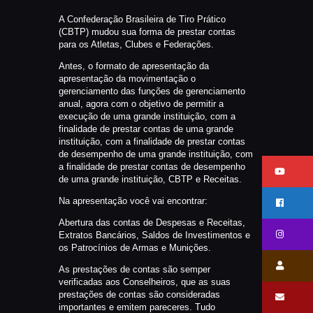
CATÁLAGOS
A Confederação Brasileira de Tiro Prático
COMPETIÇOES
(CBTP) mudou sua forma de prestar contas
para os Atletas, Clubes e Federações.
NORMAS EB
Antes, o formato de apresentação da
TIRE ALGUMAS DÚVIDAS
apresentação da movimentação o
AQUI
gerenciamento das funções de gerenciamento
anual, agora com o objetivo de permitir a
RANKING
execução de uma grande instituição, com a
finalidade de prestar contas de uma grande
CERTIFICADO DE CURSOS E
instituição, com a finalidade de prestar contas
PARTICIPAÇÃO
de desempenho de uma grande instituição, com
a finalidade de prestar contas de desempenho
ESTATUTO
de uma grande instituição, CBTP e Receitas.
PARCEIROS
Na apresentação você vai encontrar:
MANEJO DO JAVALI
Abertura das contas de Despesas e Receitas,
TROCAS E DEVOLUÇÕES
Extratos Bancários, Saldos de Investimentos e
os Patrocínios de Armas e Munições.
ÁREA PRIVADA
As prestações de contas são semper
verificadas aos Conselheiros, que as suas
prestações de contas são consideradas
importantes e emitem pareceres. Tudo