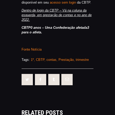
disponível em seu
acesso sem login
da CBTP.
Dentro de login da CBTP – Vá na coluna da
esquerda, em prestação de contas e no ano de
2022.
CBTP0 anos – Uma Confederação afetada3
para o atleta.
Fonte Notícia
Tags:
1º
,
CBTP
,
contas
,
Prestação
,
trimestre
RELATED POSTS