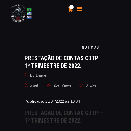
0
CLUBE DE TIRO COWBOYS
Stand de Tiros Indoor
HOME
NOTÍCIAS
O CLUBE
PRESTAÇÃO DE CONTAS CBTP –
CALENDÁRIO E
1º TRIMESTRE DE 2022.
CAMPEONATOS 2025
by
Daniel
INSCRIÇÃO
MÍDIA
5 set.
257
Views
0
Like
LOJA
Publicado:
25/04/2022 às 18:04
AS VANTAGENS DE SER
SÓCIO
PRESTAÇÃO DE CONTAS CBTP –
APOIO AOS CACS
1º TRIMESTRE DE 2022.
ÁREA TÉCNICA