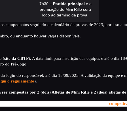
7h30 –
Partida principal
e a
MANEJO DO JAVALI
premiação de Mini Rifle será
logo ao término da prova.
TROCAS E DEVOLUÇÕES
os campeonatos seguindo o calendário de provas de 2023, por isso a mod
ÁREA PRIVADA
tembro, ou enquanto houver vagas disponíveis.
o (
site da CBTP
). A data limit para inscrição das equipes é até o dia 1
iro do Pré-Jogo.
ro do login do responsável, até dia 18/09/2023. A validação da equipe é
aqui o regulamento
).
er compostas por 2 (dois) Atletas de Mini Rifle e 2 (dois) atletas de
 de SQUADS, gentileza enviar e-mail para o setor competição (
competic