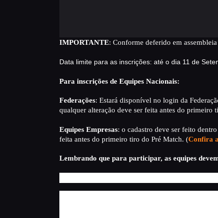
IMPORTANTE
: Conforme deferido em assembleia 
Data limite para as inscrições: até o dia 11 de Se
Para inscrições de Equipes Nacionais:
Federações
: Estará disponível no login da Federaçã
qualquer alteração deve ser feita antes do primeiro t
Equipes Empresas
: o cadastro deve ser feito dent
feita antes do primeiro tiro do Pré Match. (
Confira 
Lembrando que para participar, as equipes devem s
OBSERVAÇÃO DE SQUAD:
Para solicitar trocas
Nome Completo;
Esquadrão atual;
Squad que deseja realizar uma troca.