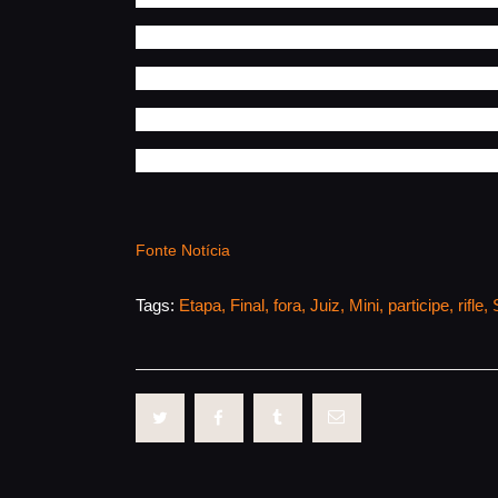
Para cancelamento/reembolsos/créditos de inscrições
Para conhecer mais sobre as modalidades desta com
CBTP – Uma Confederação voltada para o atleta
Fonte Notícia
Tags:
Etapa
,
Final
,
fora
,
Juiz
,
Mini
,
participe
,
rifle
,