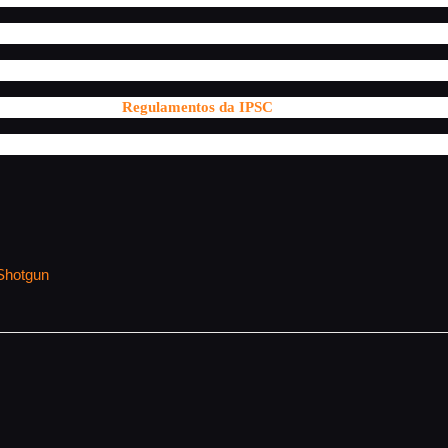
, o limite de dados é até o dia 11/09/2023.
➡️
CLIQUE AQUI E FAÇA JÁ A SUA INSCRIÇÃO
⬅️
petição, confira:
➡️
Regulamentos da IPSC
⬅️.
.
Shotgun