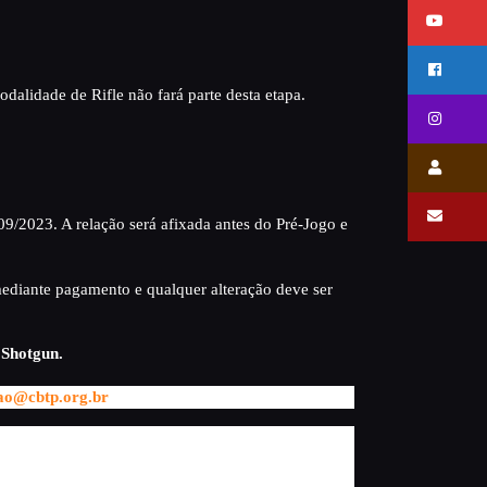
alidade de Rifle não fará parte desta etapa.
8/09/2023. A relação será afixada antes do Pré-Jogo e
 mediante pagamento e qualquer alteração deve ser
 Shotgun.
ao@cbtp.org.br
) com as seguintes informações: