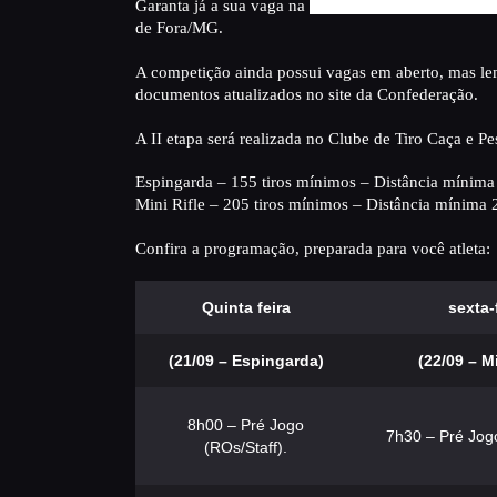
Garanta já a sua vaga na
II Etapa e Final do XI Ca
de Fora/MG.
A competição ainda possui vagas em aberto, mas lem
documentos atualizados no site da Confederação.
A II etapa será realizada no Clube de Tiro Caça e Pe
Espingarda – 155 tiros mínimos – Distância mínim
Mini Rifle – 205 tiros mínimos – Distância mínima
Confira a programação, preparada para você atleta:
Quinta feira
sexta-
(21/09 – Espingarda)
(22/09 – Mi
8h00 – Pré Jogo
7h30 – Pré Jogo
(ROs/Staff).