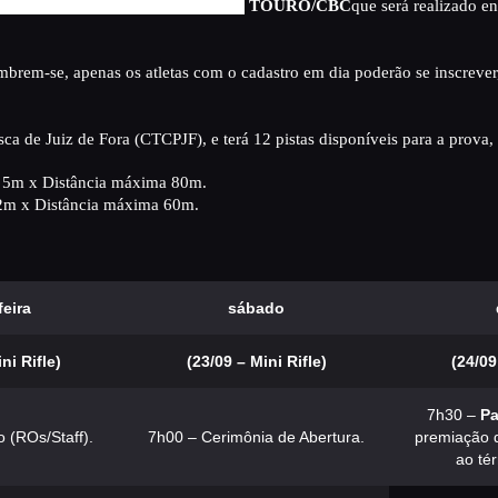
ÁREA TÉCNICA
mpeonato Brasileiro de Mini Rifle
TOURO/CBC
que será realizado en
CATÁLAGOS
brem-se, apenas os atletas com o cadastro em dia poderão se inscrever
COMPETIÇOES
sca de Juiz de Fora (CTCPJF), e terá 12 pistas disponíveis para a prova,
NORMAS EB
a 5m x Distância máxima 80m.
TIRE ALGUMAS DÚVIDAS
 2m x Distância máxima 60m.
AQUI
RANKING
feira
sábado
CERTIFICADO DE CURSOS
ni Rifle)
(23/09 – Mini Rifle)
(24/09
E PARTICIPAÇÃO
7h30 –
Pa
ESTATUTO
 (ROs/Staff).
7h00 – Cerimônia de Abertura.
premiação 
ao té
PARCEIROS