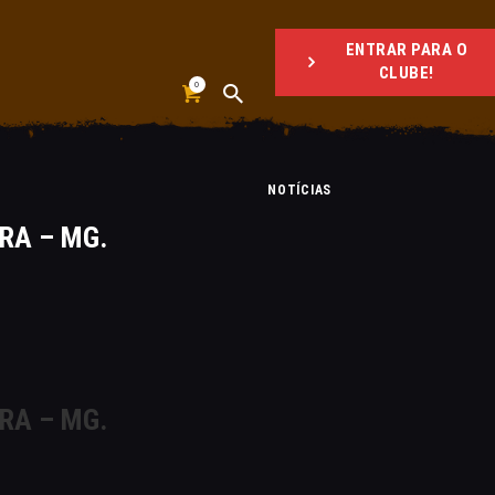
ENTRAR PARA O
CLUBE!
0
NOTÍCIAS
ORA – MG.
ORA – MG.