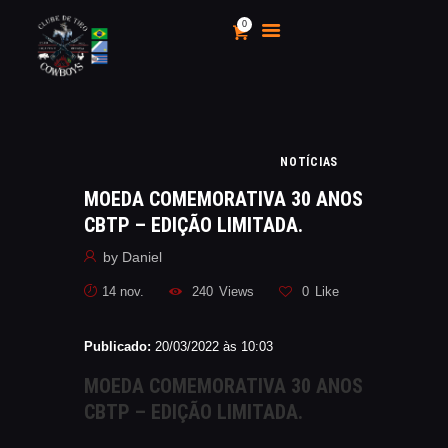
0
CLUBE DE TIRO COWBOYS
Stand de Tiros Indoor
HOME
NOTÍCIAS
O CLUBE
MOEDA COMEMORATIVA 30 ANOS
CALENDÁRIO E
CBTP – EDIÇÃO LIMITADA.
CAMPEONATOS 2025
by
Daniel
INSCRIÇÃO
MÍDIA
14 nov.
240
Views
0
Like
LOJA
Publicado:
20/03/2022 às 10:03
AS VANTAGENS DE SER
SÓCIO
MOEDA COMEMORATIVA 30 ANOS
APOIO AOS CACS
CBTP – EDIÇÃO LIMITADA.
ÁREA TÉCNICA