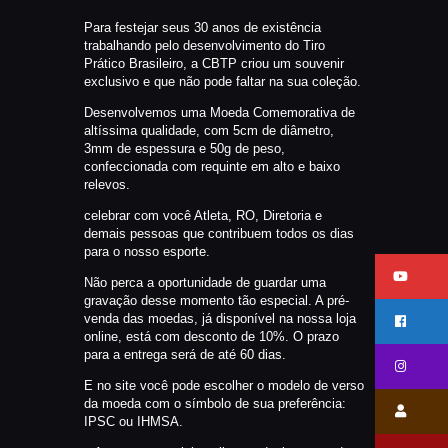
CATÁLAGOS
Para festejar seus 30 anos de existência
COMPETIÇOES
trabalhando pelo desenvolvimento do Tiro
Prático Brasileiro, a CBTP criou um souvenir
NORMAS EB
exclusivo e que não pode faltar na sua coleção.
TIRE ALGUMAS DÚVIDAS
Desenvolvemos uma Moeda Comemorativa de
AQUI
altíssima qualidade, com 5cm de diâmetro,
3mm de espessura e 50g de peso,
RANKING
confeccionada com requinte em alto e baixo
relevos.
CERTIFICADO DE CURSOS E
PARTICIPAÇÃO
celebrar com você Atleta, RO, Diretoria e
demais pessoas que contribuem todos os dias
ESTATUTO
para o nosso esporte.
PARCEIROS
Não perca a oportunidade de guardar uma
MANEJO DO JAVALI
gravação desse momento tão especial. A pré-
venda das moedas, já disponível na nossa loja
TROCAS E DEVOLUÇÕES
online, está com desconto de 10%. O prazo
para a entrega será de até 60 dias.
ÁREA PRIVADA
E no site você pode escolher o modelo de verso
da moeda com o símbolo de sua preferência:
IPSC ou IHMSA.