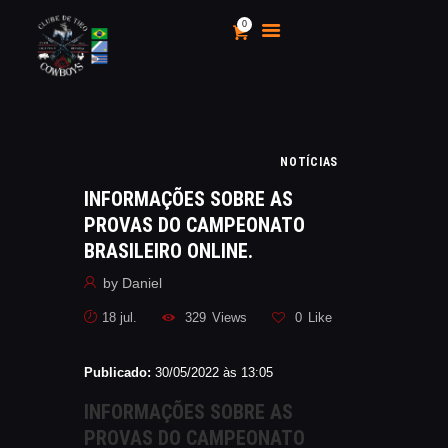
0
CLUBE DE TIRO COWBOYS
Stand de Tiros Indoor
HOME
NOTÍCIAS
O CLUBE
INFORMAÇÕES SOBRE AS
CALENDÁRIO E
PROVAS DO CAMPEONATO
CAMPEONATOS 2025
BRASILEIRO ONLINE.
INSCRIÇÃO
by
Daniel
MÍDIA
18 jul.
329
Views
0
Like
LOJA
AS VANTAGENS DE SER
Publicado:
30/05/2022 às 13:05
SÓCIO
APOIO AOS CACS
INFORMAÇÕES SOBRE AS
ÁREA TÉCNICA
PROVAS DO CAMPEONATO