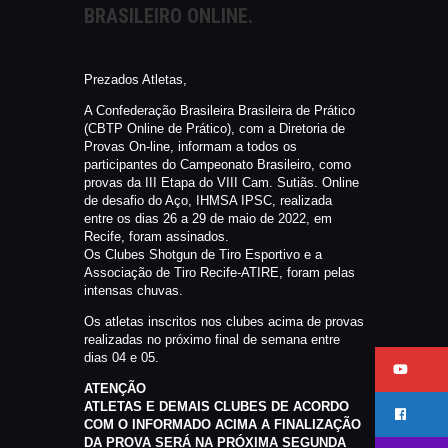
BRASILEIRO ONLINE.
CATÁLAGOS
COMPETIÇOES
NORMAS EB
Prezados Atletas,
TIRE ALGUMAS DÚVIDAS
A Confederação Brasileira Brasileira de Prático
AQUI
(CBTP Online de Prático), com a Diretoria de
Provas On-line, informam a todos os
RANKING
participantes do Campeonato Brasileiro, como
provas da III Etapa do VIII Cam. Sutiãs. Online
CERTIFICADO DE CURSOS E
de desafio do Aço, IHMSA IPSC, realizada
PARTICIPAÇÃO
entre os dias 26 a 29 de maio de 2022, em
Recife, foram assinados.
ESTATUTO
Os Clubes Shotgun de Tiro Esportivo e a
PARCEIROS
Associação de Tiro Recife-ATIRE, foram pelas
intensas chuvas.
MANEJO DO JAVALI
Os atletas inscritos nos clubes acima de provas
TROCAS E DEVOLUÇÕES
realizadas no próximo final de semana entre
ÁREA PRIVADA
dias 04 e 05.
ATENÇÃO
ATLETAS E DEMAIS CLUBES DE ACORDO
COM O INFORMADO ACIMA A FINALIZAÇÃO
DA PROVA SERÁ NA PRÓXIMA SEGUNDA