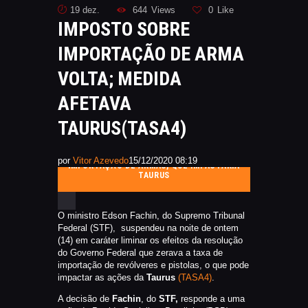
CATÁLAGOS
19 dez.
644
Views
0
Like
IMPOSTO SOBRE
COMPETIÇOES
IMPORTAÇÃO DE ARMA
NORMAS EB
TIRE ALGUMAS DÚVIDAS
VOLTA; MEDIDA
AQUI
AFETAVA
RANKING
TAURUS(TASA4)
CERTIFICADO DE CURSOS E
PARTICIPAÇÃO
STF DERRUBA IMPOSTO ZERO SOBRE
por
Vitor Azevedo
15/12/2020 08:19
ESTATUTO
IMPORTAÇÃO DE ARMAS, QUE IMPACTARIA
TAURUS
PARCEIROS
MANEJO DO JAVALI
O ministro Edson Fachin, do Supremo Tribunal
TROCAS E DEVOLUÇÕES
Federal (STF), suspendeu na noite de ontem
(14) em caráter liminar os efeitos da resolução
ÁREA PRIVADA
do Governo Federal que zerava a taxa de
importação de revólveres e pistolas, o que pode
impactar as ações da
Taurus
(TASA4)
.
A decisão de
Fachin
, do
STF,
responde a uma