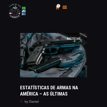
0
CLUBE DE TIRO COWBOYS
Stand de Tiros Indoor
HOME
NOTÍCIAS
O CLUBE
CALENDÁRIO E
CAMPEONATOS 2025
INSCRIÇÃO
MÍDIA
LOJA
AS VANTAGENS DE SER
ESTATÍSTICAS DE ARMAS NA
SÓCIO
AMÉRICA – AS ÚLTIMAS
APOIO AOS CACS
by
Daniel
ÁREA TÉCNICA