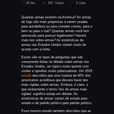
26 fev.
587
Views
0
Like
CATÁLAGOS
COMPETIÇOES
Quantas armas existem na América? As armas
NORMAS EB
de fogo são mais propensas a serem usadas
TIRE ALGUMAS DÚVIDAS
para autodefesa ou para cometer crimes, para o
bem ou para o mal? Quantas armas você tem
AQUI
permissão para possuir legalmente? Haverá
RANKING
mais leis sobre armas? As estatísticas de
armas nos Estados Unidos variam muito de
CERTIFICADO DE CURSOS E
acordo com a fonte.
PARTICIPAÇÃO
Esses são os tipos de perguntas que são
ESTATUTO
comumente feitas no debate sobre armas nos
Estados Unidos, um tópico muito quente com
PARCEIROS
visões e opiniões muito polarizadoras. Um 2019
estude
descobriu que uma maioria de 60% dos
MANEJO DO JAVALI
americanos acreditava que deveria haver leis
TROCAS E DEVOLUÇÕES
mais rígidas sobre armas. Embora, é claro, o
que exatamente o termo ‘leis de armas mais
ÁREA PRIVADA
rígidas’ significa esteja em debate. As
estatísticas de armas variam de estado para
estado e de partido político para partido político.
Esse mesmo estudo também descobriu que as