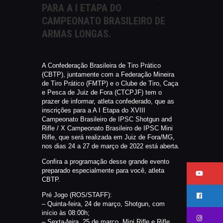
PARA A I ETAPA DO
CATÁLAGOS
CAMPEONATO BRASILEIRO DE
COMPETIÇOES
ARMAS LONGAS.
NORMAS EB
TIRE ALGUMAS DÚVIDAS
AQUI
A Confederação Brasileira de Tiro Prático
(CBTP), juntamente com a Federação Mineira
RANKING
de Tiro Prático (FMTP) e o Clube de Tiro, Caça
CERTIFICADO DE CURSOS E
e Pesca de Juiz de Fora (CTCPJF) tem o
prazer de informar, atleta confederado, que as
PARTICIPAÇÃO
inscrições para a A I Etapa do XVIII
Campeonato Brasileiro de IPSC Shotgun and
ESTATUTO
Rifle / X Campeonato Brasileiro de IPSC Mini
PARCEIROS
Rifle, que será realizada em Juiz de Fora/MG,
nos dias 24 a 27 de março de 2022 está aberta.
MANEJO DO JAVALI
Confira a programação desse grande evento
TROCAS E DEVOLUÇÕES
preparado especialmente para você, atleta
ÁREA PRIVADA
CBTP.
Pré Jogo (ROS/STAFF):
– Quinta-feira, 24 de março, Shotgun, com
início às 08:00h;
– Sexta-feira, 25 de março, Mini Rifle e Rifle,