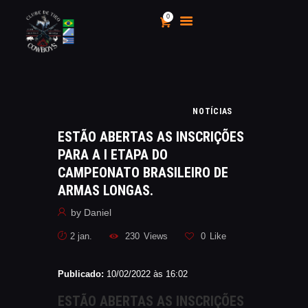
0
CLUBE DE TIRO COWBOYS
Stand de Tiros Indoor
HOME
NOTÍCIAS
O CLUBE
ESTÃO ABERTAS AS INSCRIÇÕES
CALENDÁRIO E
PARA A I ETAPA DO
CAMPEONATOS 2025
CAMPEONATO BRASILEIRO DE
INSCRIÇÃO
ARMAS LONGAS.
MÍDIA
by
Daniel
LOJA
2 jan.
230
Views
0
Like
AS VANTAGENS DE SER
SÓCIO
Publicado:
10/02/2022 às 16:02
APOIO AOS CACS
ÁREA TÉCNICA
ESTÃO ABERTAS AS INSCRIÇÕES