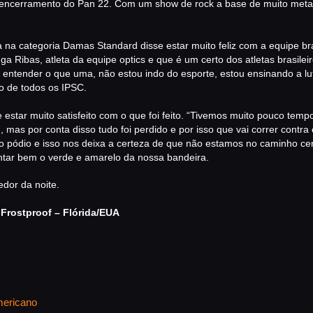
ÁREA TÉCNICA
 encerramento do Pan 22. Com um show de rock a base de muito metal, 
CATÁLAGOS
 categoria Damas Standard disse estar muito feliz com a equipe brasil
a Ribas, atleta da equipe optics e que é um certo dos atletas brasilei
COMPETIÇOES
 entender o que uma, não estou indo do esporte, estou ensinando a l
do de todos os IPSC.
NORMAS EB
 estar muito satisfeito com o que foi feito. “Tivemos muito pouco tem
TIRE ALGUMAS DÚVIDAS
mas por conta disso tudo foi perdido e por isso que vai correr contr
ao pódio e isso nos deixa a certeza de que não estamos no caminho c
AQUI
tar bem o verde e amarelo da nossa bandeira.
RANKING
edor da noite.
Frostproof – Flórida/EUA
CERTIFICADO DE CURSOS
E PARTICIPAÇÃO
ESTATUTO
ericano
PARCEIROS