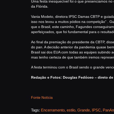
Uma festa inesquecível foi o que presenciamos no
da Flórida.
Vania Modeto, diretora IPSC Damas CBTP e guiada na
isso nos levou a muitos pódios na competição” . Gug
que o Brasil, este caminho, Fagundes conseguiram
aperfeiçoados, que foi fundamental para o resulta
Ao final da premiação do presidente da CBTP, disse
do pan. A decisão anterior da pandemia quase bem, 
Brasil sai dos EUA com todas as equipes subindo 
mas tenho certeza de que também iremos represen
A festa terminou com o Brasil sendo o grande venc
Redação e Fotos: Douglas Fedóceo – direto de 
Fonte Notícia
Tags:
Encerramento
,
estilo
,
Grande
,
IPSC
,
PanAm