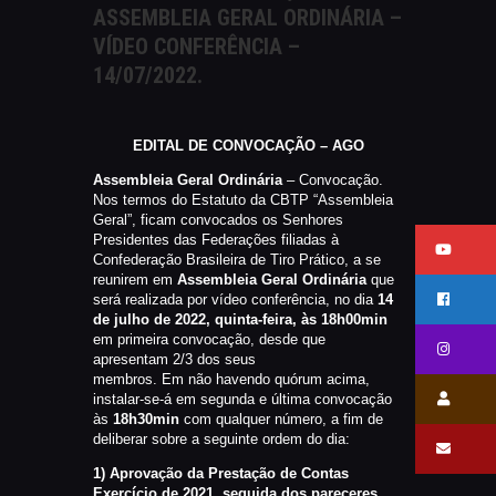
ASSEMBLEIA GERAL ORDINÁRIA –
CATÁLAGOS
VÍDEO CONFERÊNCIA –
COMPETIÇOES
14/07/2022.
NORMAS EB
TIRE ALGUMAS DÚVIDAS
AQUI
EDITAL DE CONVOCAÇÃO – AGO
RANKING
Assembleia Geral Ordinária
– Convocação.
Nos termos do Estatuto da CBTP “Assembleia
CERTIFICADO DE CURSOS E
Geral”, ficam convocados os Senhores
PARTICIPAÇÃO
Presidentes das Federações filiadas à
Confederação Brasileira de Tiro Prático, a se
ESTATUTO
reunirem em
Assembleia Geral Ordinária
que
PARCEIROS
será realizada por vídeo conferência, no dia
14
de julho de 2022, quinta-feira, às 18h00min
MANEJO DO JAVALI
em primeira convocação, desde que
apresentam 2/3 dos seus
TROCAS E DEVOLUÇÕES
membros. Em não havendo quórum acima,
ÁREA PRIVADA
instalar-se-á em segunda e última convocação
às
18h30min
com qualquer número, a fim de
deliberar sobre a seguinte ordem do dia:
1) Aprovação da Prestação de Contas
Exercício de 2021, seguida dos pareceres