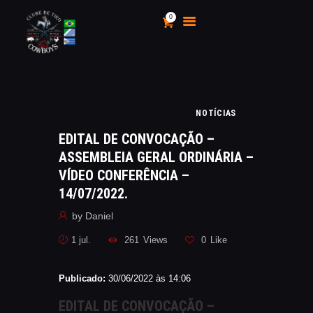
0
CLUBE DE TIRO COWBOYS
Stand de Tiros Indoor
HOME
NOTÍCIAS
O CLUBE
EDITAL DE CONVOCAÇÃO –
CALENDÁRIO E
ASSEMBLEIA GERAL ORDINÁRIA –
CAMPEONATOS 2025
VÍDEO CONFERÊNCIA –
INSCRIÇÃO
14/07/2022.
MÍDIA
by
Daniel
LOJA
1 jul.
261
Views
0
Like
AS VANTAGENS DE SER
SÓCIO
Publicado:
30/06/2022 às 14:06
APOIO AOS CACS
ÁREA TÉCNICA
EDITAL DE CONVOCAÇÃO –