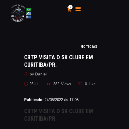
0
CLUBE DE TIRO COWBOYS
Stand de Tiros Indoor
HOME
NOTÍCIAS
O CLUBE
CBTP VISITA O SK CLUBE EM
CALENDÁRIO E
CURITIBA/PR.
CAMPEONATOS 2025
by
Daniel
INSCRIÇÃO
MÍDIA
26 jul.
382
Views
0
Like
LOJA
Publicado:
24/05/2022 às 17:05
AS VANTAGENS DE SER
SÓCIO
CBTP VISITA O SK CLUBE EM
APOIO AOS CACS
CURITIBA/PR.
ÁREA TÉCNICA