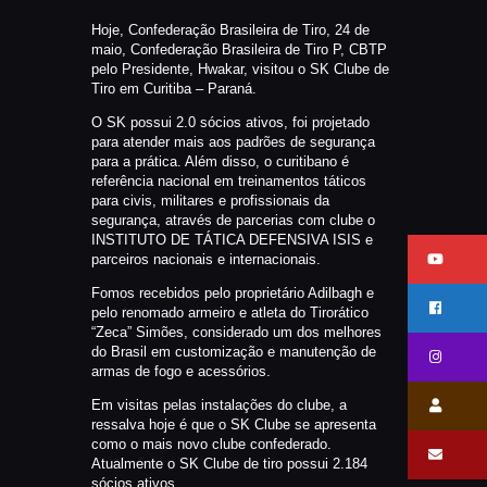
CATÁLAGOS
Hoje, Confederação Brasileira de Tiro, 24 de
COMPETIÇOES
maio, Confederação Brasileira de Tiro P, CBTP
pelo Presidente, Hwakar, visitou o SK Clube de
NORMAS EB
Tiro em Curitiba – Paraná.
TIRE ALGUMAS DÚVIDAS
O SK possui 2.0 sócios ativos, foi projetado
AQUI
para atender mais aos padrões de segurança
para a prática. Além disso, o curitibano é
RANKING
referência nacional em treinamentos táticos
para civis, militares e profissionais da
CERTIFICADO DE CURSOS E
segurança, através de parcerias com clube o
PARTICIPAÇÃO
INSTITUTO DE TÁTICA DEFENSIVA ISIS e
parceiros nacionais e internacionais.
ESTATUTO
Fomos recebidos pelo proprietário Adilbagh e
PARCEIROS
pelo renomado armeiro e atleta do Tirorático
MANEJO DO JAVALI
“Zeca” Simões, considerado um dos melhores
do Brasil em customização e manutenção de
TROCAS E DEVOLUÇÕES
armas de fogo e acessórios.
ÁREA PRIVADA
Em visitas pelas instalações do clube, a
ressalva hoje é que o SK Clube se apresenta
como o mais novo clube confederado.
Atualmente o SK Clube de tiro possui 2.184
sócios ativos.