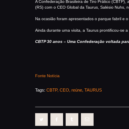
A Confederação Brasileira de Tiro Prático (CBTP), 
(RS) com o CEO Global da Taurus, Salésio Nuhs, no
Na ocasião foram apresentados o parque fabril e o 
Ainda durante uma visita, a Taurus prontificou-se a
CBTP 30 anos – Uma Confederação voltada para 
Fonte Notícia
Tags:
CBTP
,
CEO
,
reúne
,
TAURUS