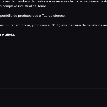
ÁREA TÉCNICA
através de membros da diretoria e assessores técnicos, reuniu-se nest
 complexo industrial da Touro.
CATÁLAGOS
portfólio de produtos que a Taurus oferece.
COMPETIÇOES
 estruturar em breve, junto com a CBTP, uma parceria de benefícios aos 
NORMAS EB
o atleta.
TIRE ALGUMAS DÚVIDAS
AQUI
RANKING
CERTIFICADO DE CURSOS
E PARTICIPAÇÃO
ESTATUTO
PARCEIROS