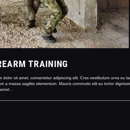
ÁREA TÉCNICA
CATÁLAGOS
COMPETIÇOES
NORMAS EB
TIRE ALGUMAS DÚVIDAS
IREARM TRAINING
AQUI
RANKING
olor sit amet, consectetur adipiscing elit. Cras vestibulum urna eu lacu
iam a massa sagittis elementum. Mauris commodo elit eu tortor dignissi
CERTIFICADO DE CURSOS
it amet…
E PARTICIPAÇÃO
ESTATUTO
PARCEIROS