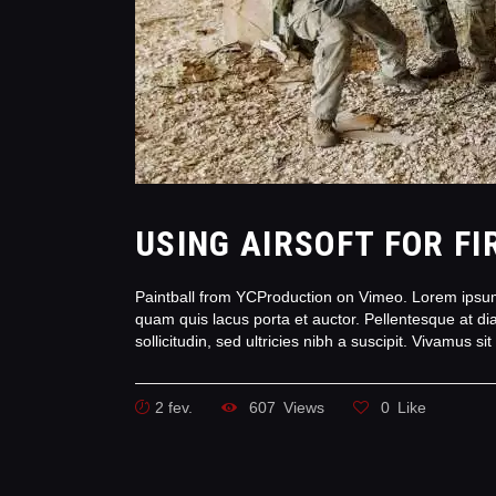
USING AIRSOFT FOR F
Paintball from YCProduction on Vimeo. Lorem ipsum d
quam quis lacus porta et auctor. Pellentesque at d
sollicitudin, sed ultricies nibh a suscipit. Vivamus s
2 fev.
607
Views
0
Like