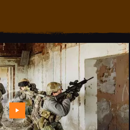
HOME
O CLUBE
CLUBE DE TIRO COWBOYS
Stand de Tiros Indoor
CALENDÁRIO E
CAMPEONATOS 2025
PAINTBALL GUNS
INSCRIÇÃO
MÍDIA
LOJA
AS VANTAGENS DE SER
SÓCIO
APOIO AOS CACS