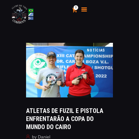
0
CLUBE DE TIRO COWBOYS
Stand de Tiros Indoor
HOME
NOTÍCIAS
O CLUBE
CALENDÁRIO E
CAMPEONATOS 2025
INSCRIÇÃO
MÍDIA
LOJA
AS VANTAGENS DE SER
ATLETAS DE FUZIL E PISTOLA
SÓCIO
ENFRENTARÃO A COPA DO
APOIO AOS CACS
MUNDO DO CAIRO
ÁREA TÉCNICA
by
Daniel