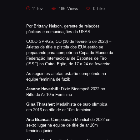
CATÁLAGOS
11 fev.
186
Views
0
Like
COMPETIÇOES
NORMAS EB
Por Brittany Nelson, gerente de relações
TIRE ALGUMAS DÚVIDAS
públicas e comunicações da USAS
AQUI
COLO SPRGS, CO (10 de fevereiro de 2023) –
Atletas de rifle e pistola dos EUA estão se
RANKING
preparando para competir na Copa do Mundo da
CERTIFICADO DE CURSOS E
Federação Internacional de Esportes de Tiro
(ISSF) no Cairo, Egito, de 17 a 24 de fevereiro.
PARTICIPAÇÃO
As seguintes atletas estarão competindo na
ESTATUTO
equipe feminina de fuzil:
PARCEIROS
Jeanne Haverhill:
Dixie Bicampeã 2022 no
MANEJO DO JAVALI
Rifle de Ar 10m Feminino
TROCAS E DEVOLUÇÕES
Gina Thrasher:
Medalhista de ouro olímpica
em 2016 no rifle de ar 10m feminino
ÁREA PRIVADA
Ana Branca:
Campeonato Mundial de 2022 em
sexto lugar na equipe de rifle de ar 10m
feminino júnior