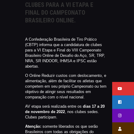
CLUBES PARA A VI ETAPA E
CATÁLAGOS
FINAL DO CAMPEONATO
COMPETIÇOES
BRASILEIRO ONLINE.
NORMAS EB
TIRE ALGUMAS DÚVIDAS
AQUI
A Confederação Brasileira de Tiro Prático
(CBTP) informa que a candidatura de clubes
RANKING
para a VI Etapa e Final do VIII Campeonato
CERTIFICADO DE CURSOS E
Brasileiro Online de Desafio do Aço, SR, TRP,
NRA, SR INDOOR, IHMSA e IPSC estão
PARTICIPAÇÃO
abertas.
ESTATUTO
O Online Reduzir custos com deslocamento, e
PARCEIROS
alimentação, além de facilitar os atletas que
competem em seu próprio Campeonato ou tem
MANEJO DO JAVALI
objetivo de atingir seus resultados em
comparação com o nível nacional.
TROCAS E DEVOLUÇÕES
AV etapa será realizada entre os
dias 17 a 20
ÁREA PRIVADA
de novembro de 2022
, nos clubes sedes.
Clubes participam.
Atenção:
somente liberados os que serão
Brasileiros com todas as obrigações do