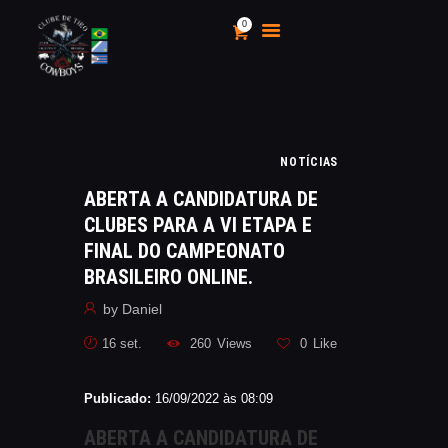
0
CLUBE DE TIRO COWBOYS
Stand de Tiros Indoor
HOME
NOTÍCIAS
O CLUBE
ABERTA A CANDIDATURA DE
CALENDÁRIO E
CLUBES PARA A VI ETAPA E
CAMPEONATOS 2025
FINAL DO CAMPEONATO
INSCRIÇÃO
BRASILEIRO ONLINE.
MÍDIA
by
Daniel
LOJA
16 set.
260
Views
0
Like
AS VANTAGENS DE SER
SÓCIO
Publicado:
16/09/2022 às 08:09
APOIO AOS CACS
ÁREA TÉCNICA
ABERTA A CANDIDATURA DE