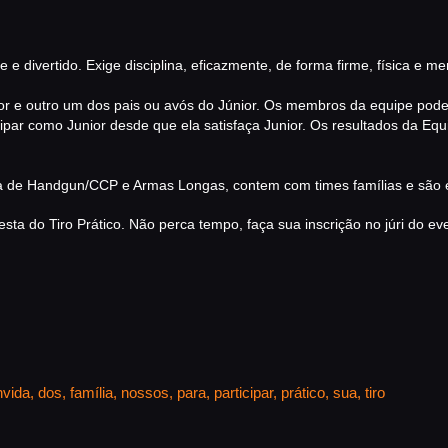
ÁREA TÉCNICA
CATÁLAGOS
e e divertido. Exige disciplina, eficazmente, de forma firme, física e 
COMPETIÇOES
r e outro um dos pais ou avós do Júnior. Os membros da equipe pode
ipar como Junior desde que ela satisfaça Junior. Os resultados da Equ
NORMAS EB
TIRE ALGUMAS DÚVIDAS
a de Handgun/CCP e Armas Longas, contem com times famílias e são e
AQUI
esta do Tiro Prático. Não perca tempo, faça sua inscrição no júri do ev
RANKING
CERTIFICADO DE CURSOS
E PARTICIPAÇÃO
nvida
,
dos
,
família
,
nossos
,
para
,
participar
,
prático
,
sua
,
tiro
ESTATUTO
PARCEIROS