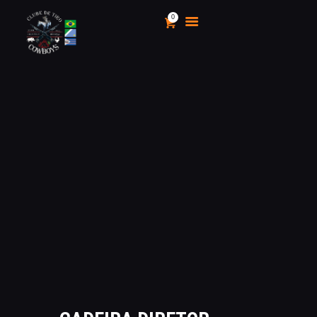
0
CLUBE DE TIRO COWBOYS
Stand de Tiros Indoor
HOME
O CLUBE
CALENDÁRIO E
CAMPEONATOS 2025
INSCRIÇÃO
MÍDIA
LOJA
AS VANTAGENS DE SER
SÓCIO
APOIO AOS CACS
ÁREA TÉCNICA