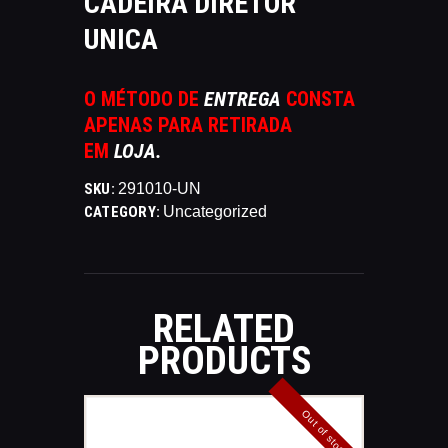
CADEIRA DIRETOR
CATÁLAGOS
UNICA
COMPETIÇOES
NORMAS EB
O MÉTODO DE
ENTREGA
CONSTA
TIRE ALGUMAS DÚVIDAS
APENAS PARA RETIRADA
AQUI
EM
LOJA.
RANKING
CERTIFICADO DE CURSOS E
SKU:
291010-UN
CATEGORY:
Uncategorized
PARTICIPAÇÃO
ESTATUTO
PARCEIROS
MANEJO DO JAVALI
RELATED
TROCAS E DEVOLUÇÕES
PRODUCTS
ÁREA PRIVADA
Out of stock