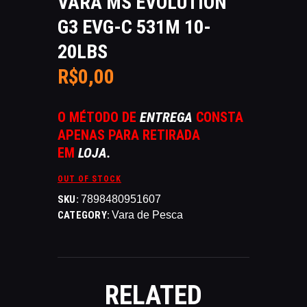
VARA MS EVOLUTION
CATÁLAGOS
G3 EVG-C 531M 10-
COMPETIÇOES
20LBS
NORMAS EB
TIRE ALGUMAS DÚVIDAS
R$
0
,
00
AQUI
RANKING
O MÉTODO DE
ENTREGA
CONSTA
CERTIFICADO DE CURSOS E
APENAS PARA RETIRADA
PARTICIPAÇÃO
EM
LOJA.
ESTATUTO
OUT OF STOCK
PARCEIROS
SKU:
7898480951607
MANEJO DO JAVALI
CATEGORY:
Vara de Pesca
TROCAS E DEVOLUÇÕES
ÁREA PRIVADA
RELATED