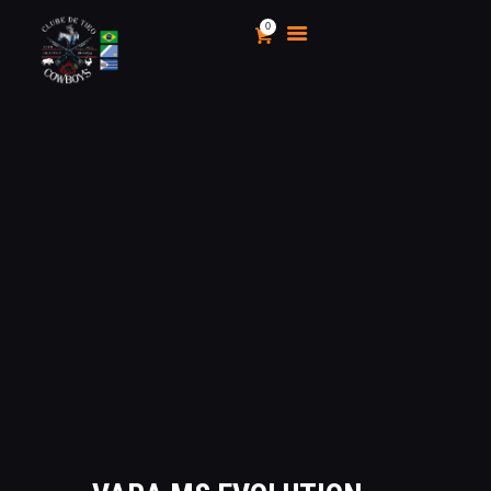
0
CLUBE DE TIRO COWBOYS
Stand de Tiros Indoor
HOME
O CLUBE
CALENDÁRIO E
CAMPEONATOS 2025
INSCRIÇÃO
MÍDIA
LOJA
AS VANTAGENS DE SER
SÓCIO
APOIO AOS CACS
ÁREA TÉCNICA