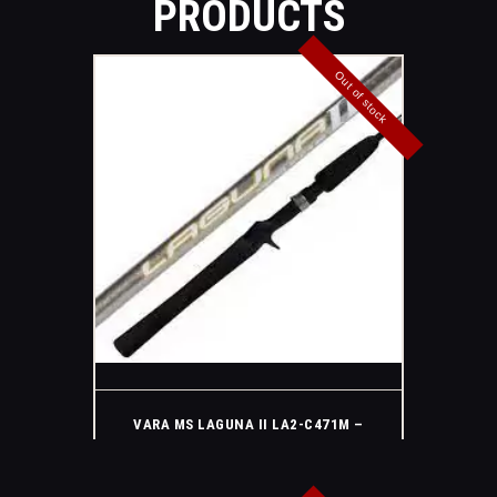
PRODUCTS
Out of stock
VARA MS LAGUNA II LA2-C471M –