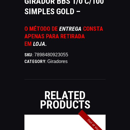
GIRADOR BBS 1/0 C/100
CATÁLAGOS
SIMPLES GOLD –
COMPETIÇOES
NORMAS EB
O MÉTODO DE
ENTREGA
CONSTA
TIRE ALGUMAS DÚVIDAS
APENAS PARA RETIRADA
AQUI
EM
LOJA.
RANKING
CERTIFICADO DE CURSOS E
SKU:
7898480923055
CATEGORY:
Giradores
PARTICIPAÇÃO
ESTATUTO
PARCEIROS
MANEJO DO JAVALI
RELATED
TROCAS E DEVOLUÇÕES
PRODUCTS
ÁREA PRIVADA
Out of stock