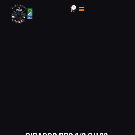
0
CLUBE DE TIRO COWBOYS
Stand de Tiros Indoor
HOME
O CLUBE
CALENDÁRIO E
CAMPEONATOS 2025
INSCRIÇÃO
MÍDIA
LOJA
AS VANTAGENS DE SER
SÓCIO
APOIO AOS CACS
ÁREA TÉCNICA