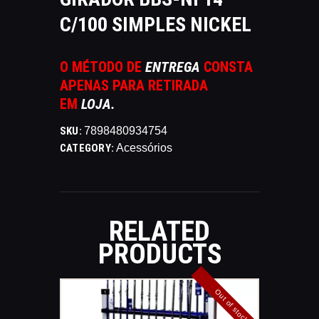
CATÁLAGOS
C/100 SIMPLES NICKEL
COMPETIÇOES
NORMAS EB
O MÉTODO DE
ENTREGA
CONSTA
TIRE ALGUMAS DÚVIDAS
APENAS PARA RETIRADA
AQUI
EM
LOJA.
RANKING
SKU:
7898480934754
CERTIFICADO DE CURSOS E
CATEGORY:
Acessórios
PARTICIPAÇÃO
ESTATUTO
PARCEIROS
MANEJO DO JAVALI
RELATED
TROCAS E DEVOLUÇÕES
PRODUCTS
ÁREA PRIVADA
Out of stock