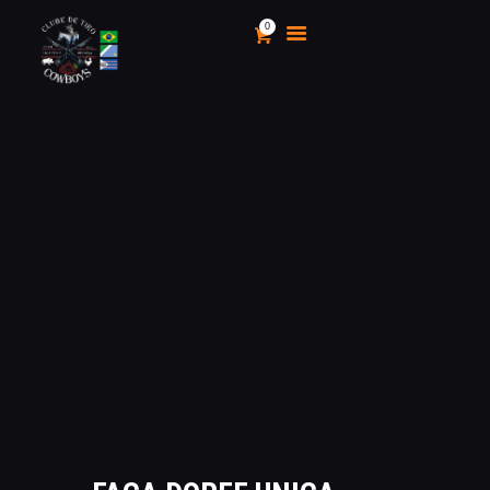
0
CLUBE DE TIRO COWBOYS
Stand de Tiros Indoor
HOME
O CLUBE
CALENDÁRIO E
CAMPEONATOS 2025
INSCRIÇÃO
MÍDIA
LOJA
AS VANTAGENS DE SER
SÓCIO
APOIO AOS CACS
ÁREA TÉCNICA