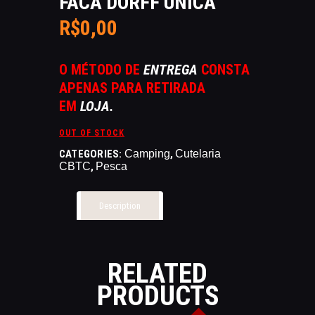
FACA DORFF UNICA
CATÁLAGOS
R$
0
,
00
COMPETIÇOES
NORMAS EB
O MÉTODO DE
ENTREGA
CONSTA
TIRE ALGUMAS DÚVIDAS
APENAS PARA RETIRADA
AQUI
EM
LOJA.
RANKING
CERTIFICADO DE CURSOS E
OUT OF STOCK
PARTICIPAÇÃO
CATEGORIES:
Camping
,
Cutelaria
CBTC
,
Pesca
ESTATUTO
PARCEIROS
Description
MANEJO DO JAVALI
TROCAS E DEVOLUÇÕES
ÁREA PRIVADA
RELATED
PRODUCTS