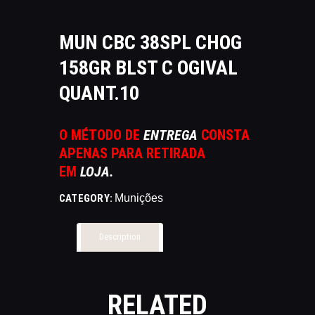
CATÁLAGOS
COMPETIÇOES
MUN CBC 38SPL CHOG
NORMAS EB
158GR BLST C OGIVAL
TIRE ALGUMAS DÚVIDAS
QUANT.10
AQUI
RANKING
CERTIFICADO DE CURSOS E
O MÉTODO DE
ENTREGA
CONSTA
PARTICIPAÇÃO
APENAS PARA RETIRADA
EM
LOJA.
ESTATUTO
PARCEIROS
CATEGORY:
Munições
MANEJO DO JAVALI
TROCAS E DEVOLUÇÕES
Description
ÁREA PRIVADA
RELATED