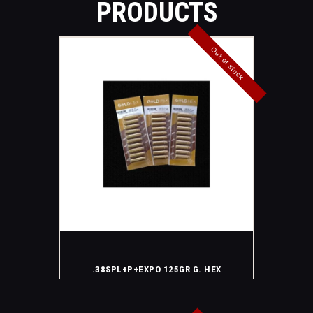
PRODUCTS
Out of stock
.38SPL+P+EXPO 125GR G. HEX