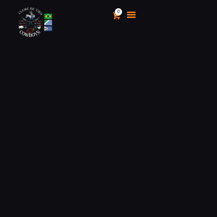
0
CLUBE DE TIRO COWBOYS
Stand de Tiros Indoor
HOME
O CLUBE
CALENDÁRIO E
CAMPEONATOS 2025
INSCRIÇÃO
MÍDIA
LOJA
AS VANTAGENS DE SER
SÓCIO
APOIO AOS CACS
ÁREA TÉCNICA