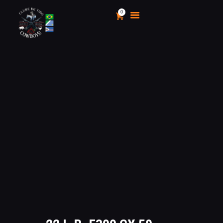
0
CLUBE DE TIRO COWBOYS
Stand de Tiros Indoor
HOME
O CLUBE
CALENDÁRIO E
CAMPEONATOS 2025
INSCRIÇÃO
MÍDIA
LOJA
AS VANTAGENS DE SER
SÓCIO
APOIO AOS CACS
ÁREA TÉCNICA