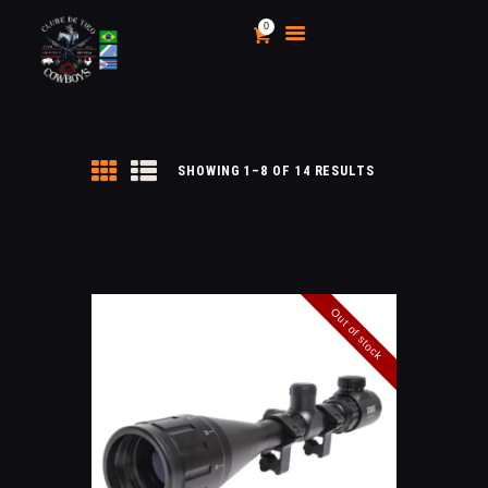
0
CLUBE DE TIRO COWBOYS
Stand de Tiros Indoor
HOME
SHOWING 1–8 OF 14 RESULTS
O CLUBE
CALENDÁRIO E
CAMPEONATOS 2025
INSCRIÇÃO
Out of stock
MÍDIA
LOJA
AS VANTAGENS DE SER
SÓCIO
APOIO AOS CACS
ÁREA TÉCNICA