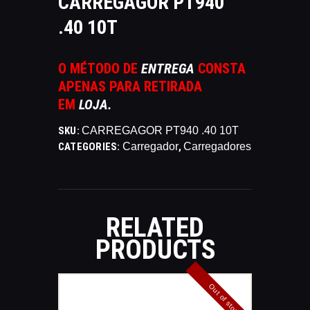
CARREGAGOR PT940
CATÁLAGOS
.40 10T
COMPETIÇOES
NORMAS EB
O MÉTODO DE
ENTREGA
CONSTA
TIRE ALGUMAS DÚVIDAS
APENAS PARA RETIRADA
AQUI
EM
LOJA.
RANKING
CERTIFICADO DE CURSOS E
SKU:
CARREGAGOR PT940 .40 10T
CATEGORIES:
Carregador
,
Carregadores
PARTICIPAÇÃO
ESTATUTO
PARCEIROS
MANEJO DO JAVALI
RELATED
TROCAS E DEVOLUÇÕES
PRODUCTS
ÁREA PRIVADA
Out of stock