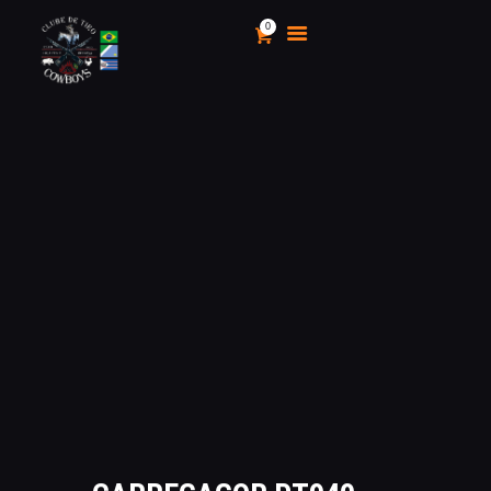
0
CLUBE DE TIRO COWBOYS
Stand de Tiros Indoor
HOME
O CLUBE
CALENDÁRIO E
CAMPEONATOS 2025
INSCRIÇÃO
MÍDIA
LOJA
AS VANTAGENS DE SER
SÓCIO
APOIO AOS CACS
ÁREA TÉCNICA